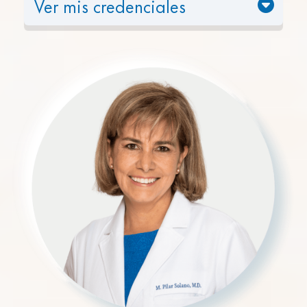
Ver mis credenciales
Con más de 20 años de experiencia en fisiología
del ejercicio, investigación y docencia, la Dra.
Brown aporta una experiencia inigualable a My
ExRx.
Investigadora Postdoctoral en la Universidad de
California, San Francisco
Doctorado en Fisiología del Ejercicio por la
Universidad de Carolina del Sur
Profesora Adjunta en la Universidad de Miami,
donde enseña las Bases Biológicas de la
Actividad Física y la Salud
Amplia trayectoria en investigación en ciencias
del ejercicio y salud metabólica en la
Universidad de Miami y la Universidad de
California
Entrenadora Personal Certificada por el ACSM
con años de experiencia diseñando
prescripciones de ejercicio para condiciones