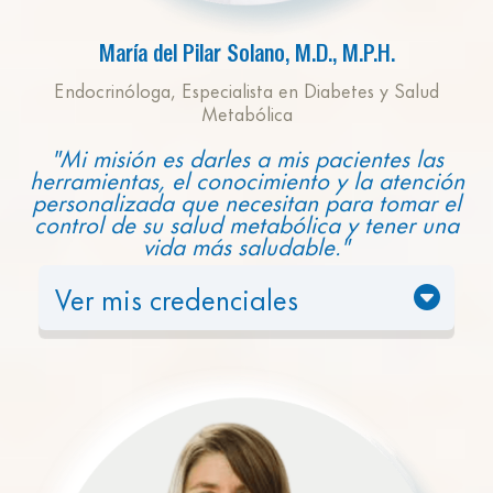
crónicas, osteoporosis y rendimiento deportivo
Consultora y entrenadora de selecciones
María del Pilar Solano, M.D., M.P.H.
nacionales de natación y atletas de alto
rendimiento
Endocrinóloga, Especialista en Diabetes y Salud
Metabólica
"Mi misión es darles a mis pacientes las
herramientas, el conocimiento y la atención
personalizada que necesitan para tomar el
control de su salud metabólica y tener una
vida más saludable."
Ver mis credenciales
La Dra. Solano es una reconocida médica e
investigadora con más de 25 años de
experiencia en endocrinología, diabetes y
metabolismo. Combina su avanzada
experiencia clínica con investigaciones
innovadoras para mejorar los resultados de sus