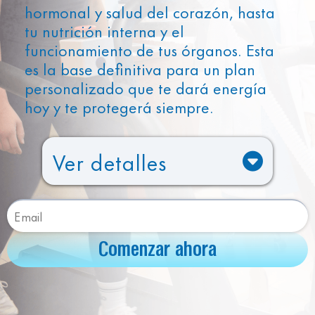
hormonal y salud del corazón, hasta
tu nutrición interna y el
funcionamiento de tus órganos. Esta
es la base definitiva para un plan
personalizado que te dará energía
hoy y te protegerá siempre.
Ver detalles
VO2 Max
Tasa Metabólica en Reposo
Composición Corporal
Comenzar ahora
Evaluación de Fuerza
Prescripción de Ejercicio
Personalizada
Visita de una hora con