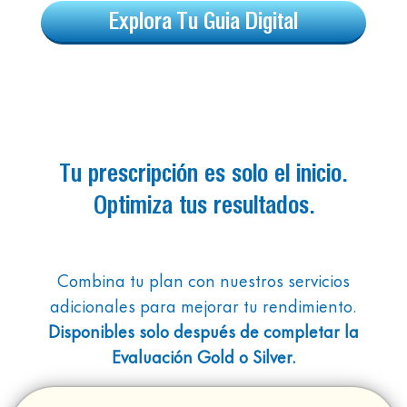
cortisol, testosterona,
Explora Tu Guia Digital
estradiol, progesterona, perfil
tiroideo, DHEA-S, FSH y más
Salud renal y hepática:
electrolitos, creatinina, ALT,
AST, GFR
Biomarcadores nutricionales:
Tu prescripción es solo el inicio.
puntaje de carotenoides,
Optimiza tus resultados.
vitamina D, hierro, B12, Mg,
Ca y más
Combina tu plan con nuestros servicios
adicionales para mejorar tu rendimiento.
Disponibles solo después de completar la
Evaluación Gold o Silver.