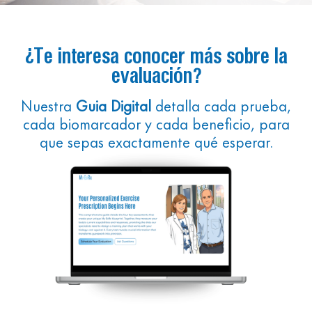
nuestra endocrinóloga para
revisar tu historial médico y
tus resultados en detalle, y
¿Te interesa conocer más sobre la
atender tus inquietudes o
evaluación?
preguntas sobre tu salud
Nuestra
Guia Digital
detalla cada prueba,
Panel de biomarcadores para
cada biomarcador y cada beneficio, para
evaluar múltiples
que sepas exactamente qué esperar.
biomarcadores de riesgo
metabólico y cardiovascular
Biomarcadores metabólicos y
cardiovasculares: insulina en
ayunas, glucosa, perfil
lipídico, hemoglobina A1C, hs
CRP, Apo B, Lp(a)
Biomarcadores hormonales: